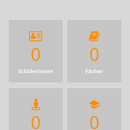
0
0
SchülerInnen
Fächer
0
0