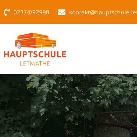
Zum
02374/92990
kontakt@hauptschule-l
Inhalt
springen