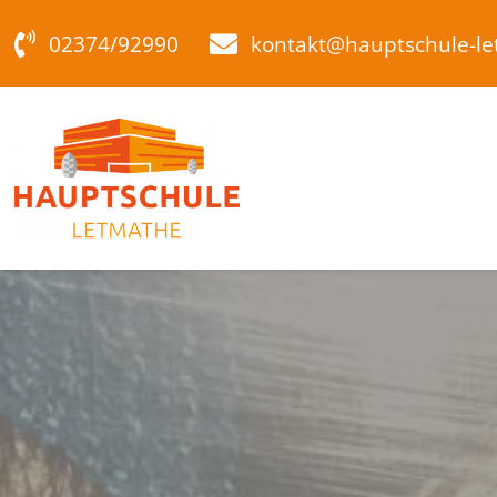
Zum
02374/92990
kontakt@hauptschule-l
Inhalt
springen