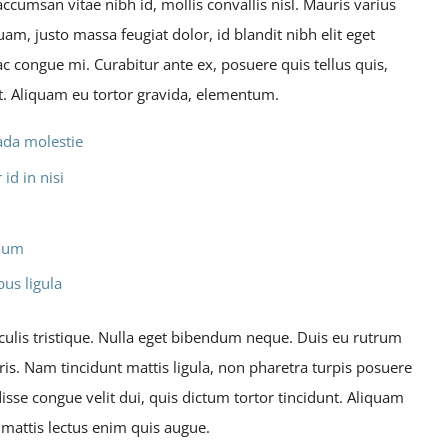
accumsan vitae nibh id, mollis convallis nisl. Mauris varius
uam, justo massa feugiat dolor, id blandit nibh elit eget
ac congue mi. Curabitur ante ex, posuere quis tellus quis,
et. Aliquam eu tortor gravida, elementum.
ada molestie
id in nisi
ndum
bus ligula
aculis tristique. Nulla eget bibendum neque. Duis eu rutrum
ris. Nam tincidunt mattis ligula, non pharetra turpis posuere
sse congue velit dui, quis dictum tortor tincidunt. Aliquam
 mattis lectus enim quis augue.