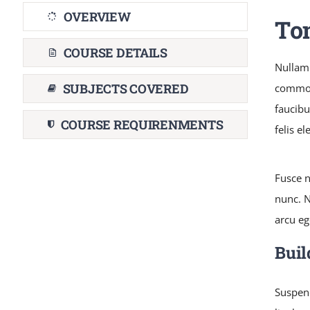
OVERVIEW
To
COURSE DETAILS
Nullam
SUBJECTS COVERED
commodo
faucibu
COURSE REQUIRENMENTS
felis e
Fusce n
nunc. N
arcu eg
Buil
Suspend