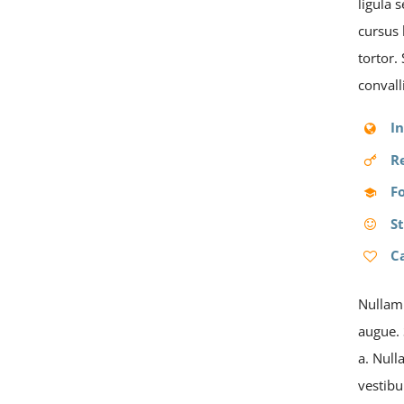
ligula 
cursus 
tortor.
convall
I
R
F
S
C
Nullam 
augue. 
a. Null
vestibu