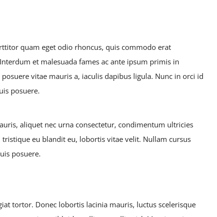
rttitor quam eget odio rhoncus, quis commodo erat
i. Interdum et malesuada fames ac ante ipsum primis in
posuere vitae mauris a, iaculis dapibus ligula. Nunc in orci id
quis posuere.
mauris, aliquet nec urna consectetur, condimentum ultricies
tristique eu blandit eu, lobortis vitae velit. Nullam cursus
quis posuere.
at tortor. Donec lobortis lacinia mauris, luctus scelerisque