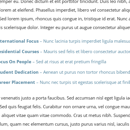
semper eu. Donec dictum et elit porttitor tincidunt. Duis leo nibh, 
lorem at eleifend. Phasellus imperdiet, libero vel consectetur aliq
 Sed lorem ipsum, rhoncus quis congue in, tristique id erat. Nunc 
is scelerisque dolor. Integer eu purus ut augue consectetur aliqu
nternational Focus
– Nunc lacinia turpis imperdiet ligula malesu
esidential Courses
– Mauris sed felis et libero consectetur auctor 
ocus On People
– Sed at risus at erat pretium fringilla
tudent Dedication
– Aenean ut purus non tortor rhoncus bibe
areer Placement
– Nunc nec turpis sit egestas scelerisque at fini
venenatis justo a porta faucibus. Sed accumsan nisl eget ligula i
Sed quis feugiat felis. Curabitur non ornare urna, vel congue mau
a aliquet vitae quam vitae commodo. Cras ut metus nibh. Suspendi
lum, quam nec elementum cursus, justo purus varius nisl, iaculis