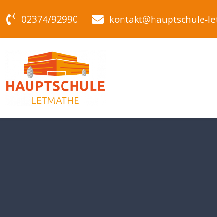
Zum
02374/92990
kontakt@hauptschule-l
Inhalt
springen