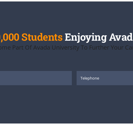
,000 Students
Enjoying Avad
me Part Of Avada University To Further Your Ca