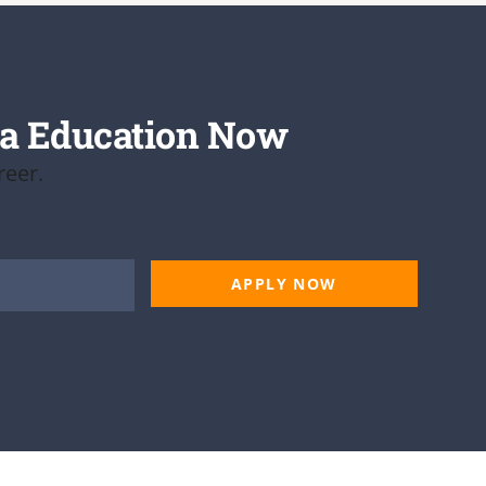
a Education Now
reer.
APPLY NOW